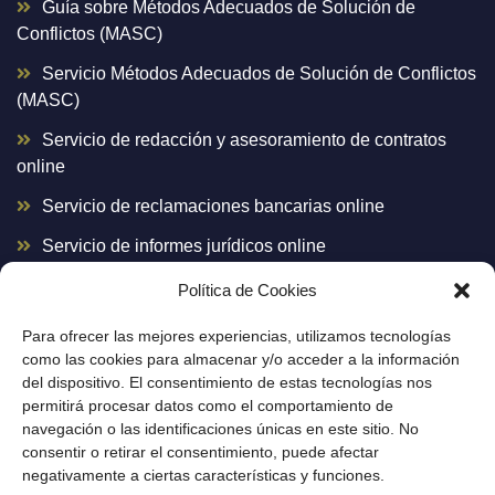
Guía sobre Métodos Adecuados de Solución de
Conflictos (MASC)
Servicio Métodos Adecuados de Solución de Conflictos
(MASC)
Servicio de redacción y asesoramiento de contratos
online
Servicio de reclamaciones bancarias online
Servicio de informes jurídicos online
Política de Cookies
Atención al cliente
Para ofrecer las mejores experiencias, utilizamos tecnologías
como las cookies para almacenar y/o acceder a la información
del dispositivo. El consentimiento de estas tecnologías nos
Avenida de la Constitución 13, 3º Izquierda (18001)
permitirá procesar datos como el comportamiento de
navegación o las identificaciones únicas en este sitio. No
Granada
consentir o retirar el consentimiento, puede afectar
negativamente a ciertas características y funciones.
Calle Jardines 10 Bajo (04869) Fines, Almería