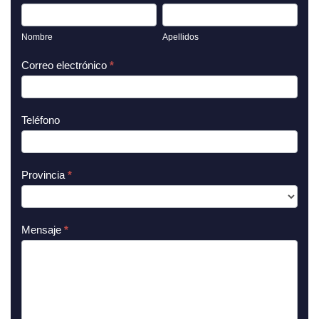
Nombre
eres
Apellidos
humano,
Nombre
Apellidos
deja
este
Correo electrónico
*
campo
en
blanco.
Teléfono
Provincia
*
Mensaje
*